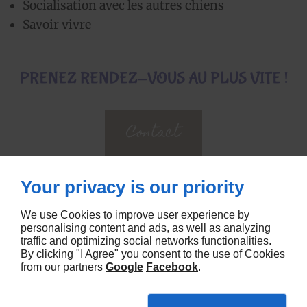
Socialisation avec les autres chiens
Savoir vivre
PRENEZ RENDEZ-VOUS AU PLUS VITE !
Contact
Your privacy is our priority
We use Cookies to improve user experience by
La satisfaction de nos clients est notre priorité
personalising content and ads, as well as analyzing
traffic and optimizing social networks functionalities.
By clicking "I Agree" you consent to the use of Cookies
from our partners
Google
Facebook
.